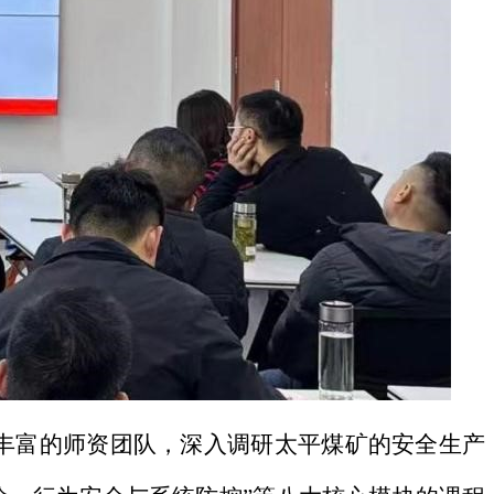
验丰富的师资团队，深入调研太平煤矿的安全生产