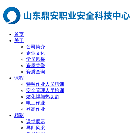
首页
关于
公司简介
企业文化
学员风采
资质荣誉
资质查询
课程
特种作业人员培训
安全管理人员培训
熔化焊与热切割
电工作业
登高作业
精彩
课堂展示
导师风采