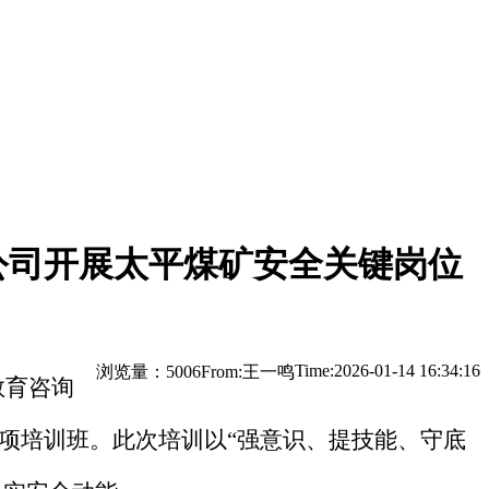
公司开展太平煤矿安全关键岗位
Time:2026-01-14 16:34:16
浏览量：5006
From:王一鸣
教育咨询
专项培训班。此次培训以“强意识、提技能、守底